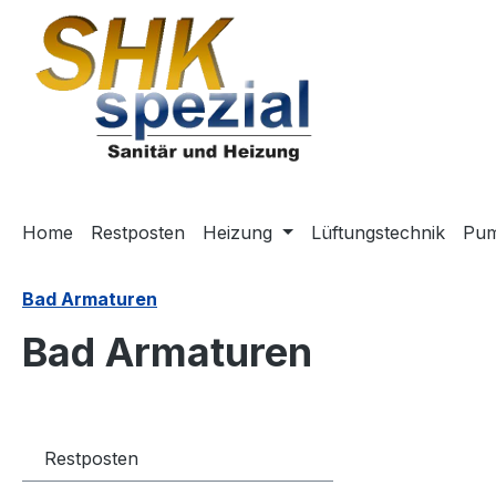
m Hauptinhalt springen
Zur Suche springen
Zur Hauptnavigation springen
Home
Restposten
Heizung
Lüftungstechnik
Pu
Bad Armaturen
Bad Armaturen
Restposten