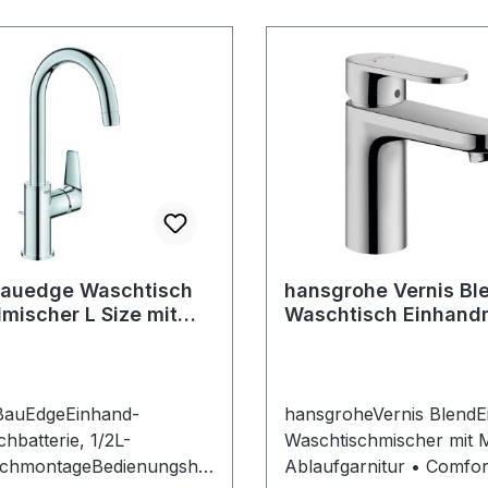
Bauedge Waschtisch
hansgrohe Vernis Bl
mischer L Size mit
Waschtisch Einhand
kauslauf Chrom
Armatur mit Metall
Ablaufgarnitur 7155
auEdgeEinhand-
hansgroheVernis BlendE
hbatterie, 1/2L-
Waschtischmischer mit M
ochmontageBedienungshe
Ablaufgarnitur • Comfo