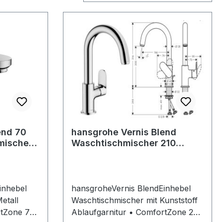
end 70
hansgrohe Vernis Blend
mischer
Waschtischmischer 210
Schwenkauslauf chrom
7000
71554000
inhebel
hansgroheVernis BlendEinhebel
etall
Waschtischmischer mit Kunststoff
rtZone 70
Ablaufgarnitur • ComfortZone 200