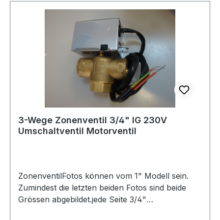
Gewicht (befüllt) 8 kg Schutzart IP 23BestellNr.
005121 1 Elektro-Kochendwassergerät VEK 5 S
mit Netzkabel1 Montageschablone1 Kaltwasser-
Absperrventil1 Überlaufrohr1 Schwenkauslauf1
BefestigungsbügelDübel, Schrauben, Dichtung,
RohrmanschetteBetriebs- und
InstallationsanleitungBesonders niedrige
Bauhöhe durch integrierte ArmaturIntervall-
FortkochautomatikEinfache Montage durch 230
V Anschlusskabel mit
3-Wege Zonenventil 3/4" IG 230V
SchukosteckerUngedrosselter
Umschaltventil Motorventil
KaltwasserzulaufTrockengehschutz,
Absperrventil, Schwenkauslauf und
Überlaufrohr
ZonenventilFotos können vom 1" Modell sein.
Zumindest die letzten beiden Fotos sind beide
Grössen abgebildet.jede Seite 3/4"
Innengewinde ( DN 20 ) Anschluss.stromlos