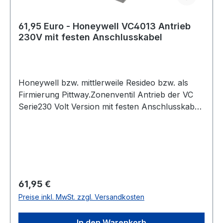
61,95 Euro - Honeywell VC4013 Antrieb
230V mit festen Anschlusskabel
Honeywell bzw. mittlerweile Resideo bzw. als
Firmierung Pittway.Zonenventil Antrieb der VC
Serie230 Volt Version mit festen Anschlusskabel
1m Länge 3adrigVC 40 13 bzw. VC4013 Es gibt
die 4013 ( wie auch andere Honeywell
Zonenventile) als Original Ersatzteile von
Kesselherstellern , Klimaanlagen, Wärmepumpen
etc. Die haben dann als OEM Produkt 2
zusätzliche Ziffern z:B. VC4013-11 für Stiebel
Regulärer Preis:
61,95 €
Eltron, dann allerdings mit Flachstecker statt nur
Preise inkl. MwSt. zzgl. Versandkosten
verzinnten Litzen zum anschliessen. Weitere
Unterschiede bis auf den deutlich abweichenden
In den Warenkorb