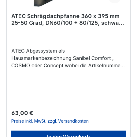
AußenrohrNahtlosVerbindung Außenrohr -
AußenrohrKlemmbandMit Spannbandja
ATEC Schrägdachpfanne 360 x 395 mm
25-50 Grad, DN60/100 + 80/125, schwarz
1468
ATEC Abgassystem als
Hausmarkenbezeichnung Sanibel Comfort ,
COSMO oder Concept wobei die Artikelnummer
und natürlich auch die Zulassungen ATEC
entsprechen.Schrägdachpfanne mit gecrimpten
Kragen der sich zumindest "ähnlich" verarbeiten
lassen soll wie die alten Bleikragen.Artikel-
EigenschaftenSerie comfort
WÄRMEECLASS 36060000Hersteller A250953F
Regulärer Preis:
63,00 €
arbe schwarzWerkstoff KunststoffSystemdurch
Preise inkl. MwSt. zzgl. Versandkosten
messer (mm) 131.0 mmAusführung der
Gleitschale flexibelDachschräge (°) 25 - 50 °Mit
In den Warenkorb