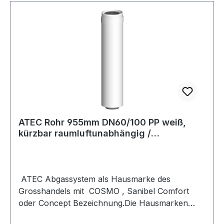
AußenrohrunbehandeltOberflächenbearbeitung
AußenrohrunbehandeltPositiv
(Überdruck)jaNass (kondensierend)jaNegativ
(Unterdruck)jaTrocken (nicht
kondensierend)jaDurchmesser Abgas- und
Zuluft-Rohr60 / 100 mmWanddicke Innenrohr
(mm)2.0 mmProduktionsweise
InnenrohrNahtlosProduktionsweise
AußenrohrNahtlosVerbindung Außenrohr -
AußenrohrKlemmbandMit Spannbandja
ATEC Rohr 955mm DN60/100 PP weiß,
kürzbar raumluftunabhängig /
konzentrisch 0519
ATEC Abgassystem als Hausmarke des
Grosshandels mit COSMO , Sanibel Comfort
oder Concept Bezeichnung.Die Hausmarken
Bezeichnung steht allerdings nur auf dem