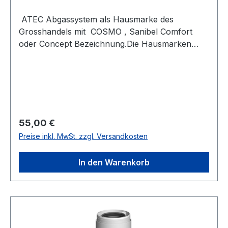
ATEC Abgassystem als Hausmarke des
Grosshandels mit COSMO , Sanibel Comfort
oder Concept Bezeichnung.Die Hausmarken
Bezeichnung steht allerdings nur auf dem
Karton. Es ist ATEC und kann entsprechend
kombiniert werden. BESCHREIBUNGRohr
1955mm DN60/100 PP weiß, kürzbar CE Zeichen
PolyTwin Bei dieser SPERRGUT Länge ist
Speditionsversand kalkuliert.Artikel-
Regulärer Preis:
55,00 €
EigenschaftenSeriecomfort
Preise inkl. MwSt. zzgl. Versandkosten
WÄRMEECLASS36060000HerstellerA250953Far
beweißRAL-Nummer9016.0Länge (mm)2015.0
In den Warenkorb
mmArbeitslänge (mm)1955.0 mmMax.
Mediumtemperatur (Dauerbetrieb) (°C)120.0
°CMaterial InnenrohrKunststoffQualitätsklasse
InnenrohrPPMaterial
AußenrohrKunststoffOberflächenschutz
AußenrohrunbehandeltOberflächenbearbeitung