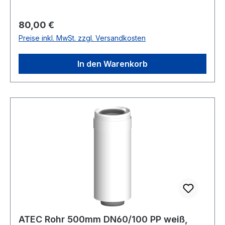
PolyTwin T120 H1 W 2 O00 LI E U1
KONZENTRISCHE - ABGASSYSTEME Bei dieser
Regulärer Preis:
80,00 €
SPERRGUT Länge ist Speditionsversand
Preise inkl. MwSt. zzgl. Versandkosten
kalkuliert.
In den Warenkorb
ATEC Rohr 500mm DN60/100 PP weiß,