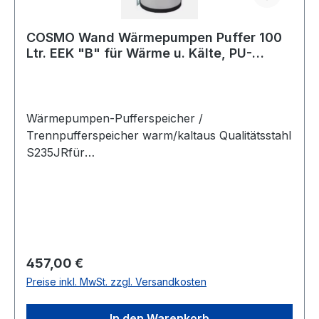
COSMO Wand Wärmepumpen Puffer 100
Ltr. EEK "B" für Wärme u. Kälte, PU-
gedämmt
Wärmepumpen-Pufferspeicher /
Trennpufferspeicher warm/kaltaus Qualitätsstahl
S235JRfür
geschlossene Heizungs-/Kühlungsanlagenzur
Speicherung von Heiz/Kaltwassererzeugt von
Wärmepumpen.Für Wandmontage
vorgesehenHohe Wärmedämmung mit
ökologischemPolyurethanhartschaum.Aussenve
rkleidung ausweissem PVC-
Regulärer Preis:
457,00 €
Mantel.AusrüstungNenninhalt: 100 lMaximaler
Preise inkl. MwSt. zzgl. Versandkosten
Betriebsdruck: 4 barMin. Betriebstemperatur:
+5°CMax. Betriebstemperatur: +95°CEEK:
In den Warenkorb