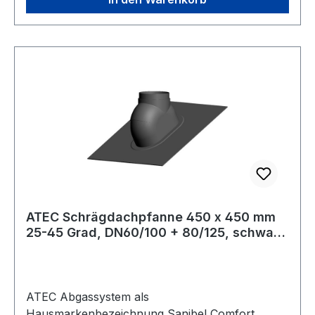
Gleitschale jaDachziegeltyp universalAnzahl
Ziegel 1.0Horizontale
Durchführung neinVertikale Durchfuhr ja
ATEC Schrägdachpfanne 450 x 450 mm
25-45 Grad, DN60/100 + 80/125, schwarz
1562
ATEC Abgassystem als
Hausmarkenbezeichnung Sanibel Comfort ,