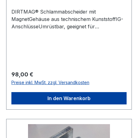
DIRTMAG® Schlammabscheider mit
MagnetGehäuse aus technischem KunststoffIG-
AnschlüsseUmrüstbar, geeignet für
horizontale und vertikale
RohrleitungenEntleerungshahn mit Schlauch-
AnschlussMax. Betriebsdruck: 3
barTemperaturbereich: 0–90 °C
Regulärer Preis:
98,00 €
Preise inkl. MwSt. zzgl. Versandkosten
In den Warenkorb