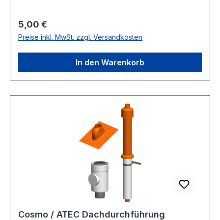
Dämpfungssockel GDS 1000Gewicht: ca. 0,5
kgFabrikat: CONELArtikel-Nr.: CVGDSSCH
Regulärer Preis:
5,00 €
Preise inkl. MwSt. zzgl. Versandkosten
In den Warenkorb
Cosmo / ATEC Dachdurchführung