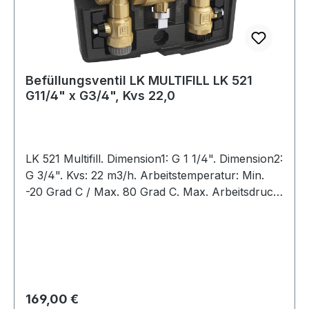
Befüllungsventil LK MULTIFILL LK 521
G11/4" x G3/4", Kvs 22,0
LK 521 Multifill. Dimension1: G 1 1/4". Dimension2:
G 3/4". Kvs: 22 m3/h. Arbeitstemperatur: Min.
-20 Grad C / Max. 80 Grad C. Max. Arbeitsdruck:
1,0MPa (10Bar). Flüssigkeit: Wasser - Glykol
max. 50%. Gewindenorm: G- Aussengewinde. LK
Armatur Art.-Nr.: 091481
Regulärer Preis:
169,00 €