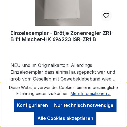
Einzelexemplar - Brötje Zonenregler ZR1-
B f.1 Mischer-HK 694223 ISR-ZR1 B
NEU und im Originalkarton: Allerdings
Einzelexemplar dass einmal ausgepackt war und
grob vom Gesellen mit Gewebeklebeband wieder
zugeklebt wurde.Die Kartonage ist daher eher zu
Diese Website verwendet Cookies, um eine bestmögliche
vernachlässigen.Originalfotos anbei. BRÖTJE
Erfahrung bieten zu können.
Mehr Informationen ...
ISR-Plus Zonenregler ZR 1
Konfigurieren
Nur technisch notwendige
BWitterungsgeführteVorlauftemperaturregelung
für 1Mischerheizkreis mit
Alle Cookies akzeptieren
Wochenprogramm.Beleuchtetes Display mit
Regulärer Preis:
380,00 €
menügeführterKlartextanzeige.