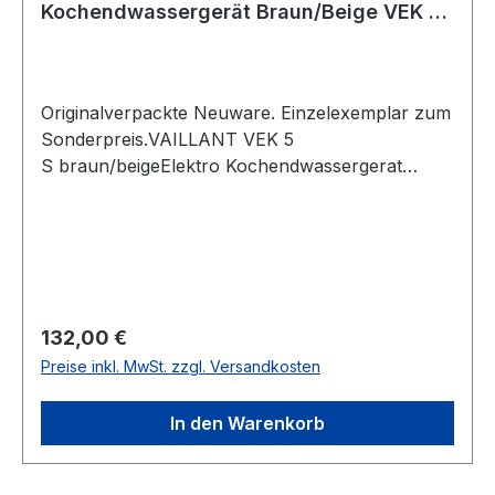
Kochendwassergerät Braun/Beige VEK 5
S 005121
Originalverpackte Neuware. Einzelexemplar zum
Sonderpreis.VAILLANT VEK 5
S braun/beigeElektro Kochendwassergerat
wandhangendProduktvorteile besonders
niedrige Bauhöhe durch integrierte
ArmaturIntervallFortkochautomatik
einfache Montage durch 230 V An schlusskabel
mitSchukostecker Ausstattungungedrosselter
KaltwasserzulaufTrockengehschutz,
Regulärer Preis:
132,00 €
Absperrventil,Schwenkauslauf und
Preise inkl. MwSt. zzgl. Versandkosten
ÜberlaufrohrAnschlussmöglichkeit für
WaschmaschinenAnschlussventil Nenninhalt 5
In den Warenkorb
lAnschlusswert 2,0 kW Netzspannung
1/N/PE230 V/50 Hz Kaltwasseranschluss R
1/2Höhe/Breite/Tiefe 345/265/165 mm