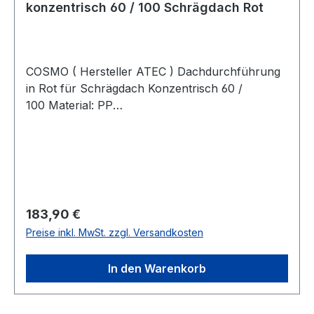
konzentrisch 60 / 100 Schrägdach Rot
COSMO ( Hersteller ATEC ) Dachdurchführung
in Rot für Schrägdach Konzentrisch 60 /
100 Material: PP
Kunststoff # CPAKET60DDRLieferumfang: 1.
Dachdurchführung 60/100
Rot = Dachhochführungrot, DN 60/100für das
Abgassystem von Gas- und Öl-
Brennwertkesseln650 mm über DachFabrikat:
COSMOModell:Artikelnr.: CDD60100RT2. Sc
Regulärer Preis:
183,90 €
hrägdachpfanne Rot 5 -
Preise inkl. MwSt. zzgl. Versandkosten
45°= SchrägdachpfanneziegelrotFabrikat:
COSMOModell:Artikelnr.: CSDPRT3.
In den Warenkorb
Kontrollrohr = KontrollrohrDN 60/100für das
Abgassystem von Gas- und Öl-
Brennwertkesselnaus hochwertigem PPFabrikat: