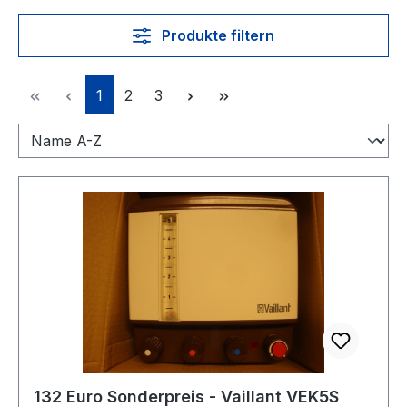
Produkte filtern
Seite
Seite
Seite
1
2
3
132 Euro Sonderpreis - Vaillant VEK5S