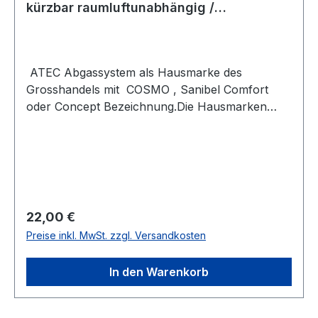
kürzbar raumluftunabhängig /
konzentrisch 0518
ATEC Abgassystem als Hausmarke des
Grosshandels mit COSMO , Sanibel Comfort
oder Concept Bezeichnung.Die Hausmarken
Bezeichnung steht allerdings nur auf dem
Karton. Es ist ATEC und kann entsprechend
kombiniert werden. BESCHREIBUNGRohr
500mm DN60/100 PP weiß, kürzbar CE Zeichen
PolyTwin Artikel-EigenschaftenSeriecomfort
WÄRMEECLASS36060000HerstellerA250953Far
Regulärer Preis:
22,00 €
beweißRAL-Nummer9016.0Länge (mm)560.0
Preise inkl. MwSt. zzgl. Versandkosten
mmArbeitslänge (mm)500.0 mmMax.
Mediumtemperatur (Dauerbetrieb) (°C)120.0
In den Warenkorb
°CMaterial InnenrohrKunststoffQualitätsklasse
InnenrohrPPMaterial
AußenrohrKunststoffOberflächenschutz