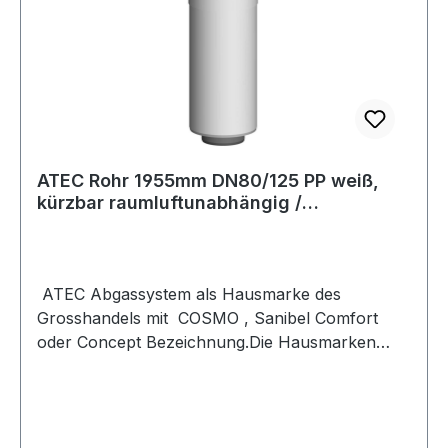
AußenrohrunbehandeltPositiv
(Überdruck)jaNass (kondensierend)jaNegativ
(Unterdruck)jaTrocken (nicht
kondensierend)jaDurchmesser Abgas- und
Zuluft-Rohr60 / 100 mmWanddicke Innenrohr
(mm)2.0 mmProduktionsweise
InnenrohrNahtlosProduktionsweise
ATEC Rohr 1955mm DN80/125 PP weiß,
AußenrohrNahtlosVerbindung Außenrohr -
kürzbar raumluftunabhängig /
AußenrohrKlemmbandMit Spannbandja
konzentrisch
ATEC Abgassystem als Hausmarke des
Grosshandels mit COSMO , Sanibel Comfort
oder Concept Bezeichnung.Die Hausmarken
Bezeichnung steht allerdings nur auf dem
Karton. Es ist ATEC und kann entsprechend
kombiniert werden. BESCHREIBUNGRohr
1955mm DN80/125 PP weiß, kürzbar CE Zeichen