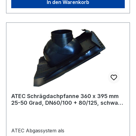
In den Warenkorb
°CMaterial InnenrohrKunststoffQualitätsklasse
InnenrohrPPMaterial
AußenrohrKunststoffOberflächenschutz
AußenrohrunbehandeltOberflächenbearbeitung
AußenrohrunbehandeltPositiv
(Überdruck)jaNass (kondensierend)jaNegativ
(Unterdruck)jaTrocken (nicht
kondensierend)jaDurchmesser Abgas- und
Zuluft-Rohr60 / 100 mmWanddicke Innenrohr
(mm)2.0 mmProduktionsweise
InnenrohrNahtlosProduktionsweise
AußenrohrNahtlosVerbindung Außenrohr -
AußenrohrKlemmbandMit Spannbandja
ATEC Schrägdachpfanne 360 x 395 mm
25-50 Grad, DN60/100 + 80/125, schwarz
1468
ATEC Abgassystem als