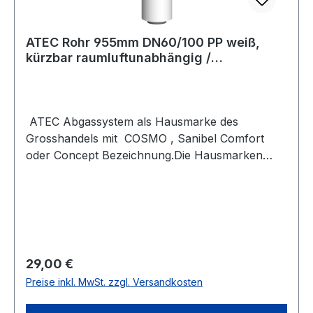
AußenrohrNahtlosVerbindung Außenrohr -
AußenrohrKlemmbandMit Spannbandja
ATEC Rohr 955mm DN60/100 PP weiß,
kürzbar raumluftunabhängig /
konzentrisch 0519
ATEC Abgassystem als Hausmarke des
Grosshandels mit COSMO , Sanibel Comfort
oder Concept Bezeichnung.Die Hausmarken
Bezeichnung steht allerdings nur auf dem
Karton. Es ist ATEC und kann entsprechend
kombiniert werden. BESCHREIBUNGRohr
955mm DN60/100 PP weiß, kürzbar CE Zeichen
PolyTwin Artikel-EigenschaftenSeriecomfort
WÄRMEECLASS36060000HerstellerA250953Far
Regulärer Preis:
29,00 €
beweißRAL-Nummer9016.0Länge (mm)1015.0
Preise inkl. MwSt. zzgl. Versandkosten
mmArbeitslänge (mm)955.0 mmMax.
Mediumtemperatur (Dauerbetrieb) (°C)120.0