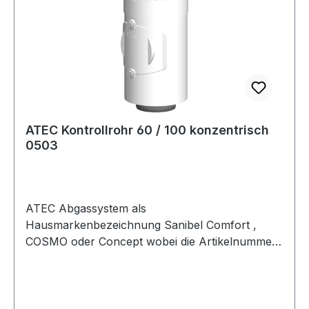
über dem Dach anthrazitRAL Nummer über
Dach 7021.0Farbe unter dem Dach weißRAL
Nummer unter Dach 9016.0Länge über dem
Dach (mm) 614.0 mm955471000
ATEC Kontrollrohr 60 / 100 konzentrisch
0503
ATEC Abgassystem als
Hausmarkenbezeichnung Sanibel Comfort ,
COSMO oder Concept wobei die Artikelnummer
und natürlich auch die Zulassungen ATEC
entsprechen.Seriecomfort
WÄRMEECLASS36060000Hersteller
A250953Farbe weißRAL-