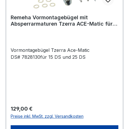
Remeha Vormontagebügel mit
Absperrarmaturen Tzerra ACE-Matic für
DS Geräte 7828130
Vormontagebügel Tzerra Ace-Matic
DS# 7828130für 15 DS und 25 DS
Regulärer Preis:
129,00 €
Preise inkl. MwSt. zzgl. Versandkosten