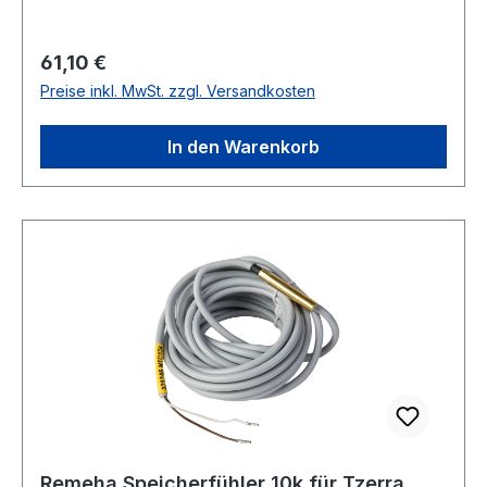
Regulärer Preis:
61,10 €
Preise inkl. MwSt. zzgl. Versandkosten
In den Warenkorb
Remeha Speicherfühler 10k für Tzerra