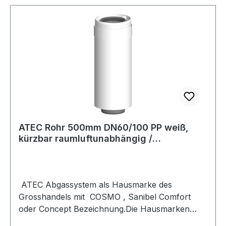
InnenrohrPPMaterial
AußenrohrKunststoffOberflächenschutz
AußenrohrunbehandeltOberflächenbearbeitung
AußenrohrunbehandeltPositiv
(Überdruck)jaNass (kondensierend)jaNegativ
(Unterdruck)jaTrocken (nicht
kondensierend)jaDurchmesser Abgas- und
Zuluft-Rohr60 / 100 mmWanddicke Innenrohr
(mm)2.0 mmProduktionsweise
InnenrohrNahtlosProduktionsweise
ATEC Rohr 500mm DN60/100 PP weiß,
AußenrohrNahtlosVerbindung Außenrohr -
kürzbar raumluftunabhängig /
AußenrohrKlemmbandMit Spannbandja
konzentrisch 0518
ATEC Abgassystem als Hausmarke des
Grosshandels mit COSMO , Sanibel Comfort
oder Concept Bezeichnung.Die Hausmarken
Bezeichnung steht allerdings nur auf dem