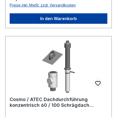
(mm) 130.0 mmAusführung der
Preise inkl. MwSt. zzgl. Versandkosten
Gleitschale flexibelDachschräge (°) 25 - 45 °Mit
Gleitschale jaDachziegeltyp universalAnzahl
In den Warenkorb
Ziegel 1.0Horizontale
Durchführung neinVertikale Durchfuhr ja
Cosmo / ATEC Dachdurchführung
konzentrisch 60 / 100 Schrägdach
Schwarz