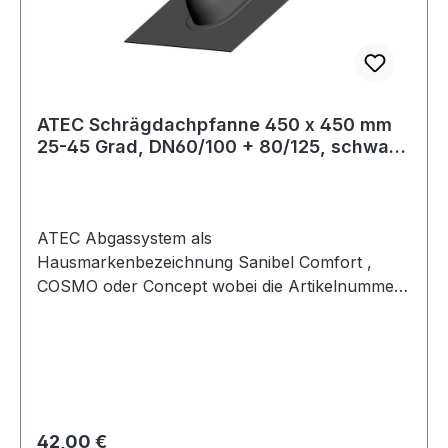
ATEC Schrägdachpfanne 450 x 450 mm
25-45 Grad, DN60/100 + 80/125, schwarz
1562
ATEC Abgassystem als
Hausmarkenbezeichnung Sanibel Comfort ,
COSMO oder Concept wobei die Artikelnummer
und natürlich auch die Zulassungen ATEC
entsprechen.Schrägdachpfanne mit glatten
Kragen. Ideal für jüngere Dachpfannen Artikel-
EigenschaftenSerie comfort
WÄRMEECLASS 36060000Hersteller A250953F
arbe schwarzWerkstoff BleiSystemdurchmesser
Regulärer Preis:
42,00 €