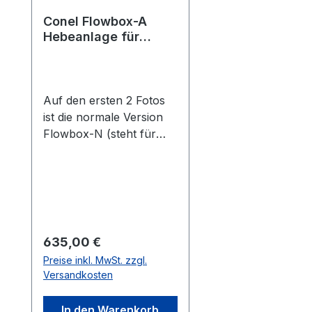
Conel Flowbox-A
Hebeanlage für
leicht agressive
Medien mit FLOW
Pumpe Grün
FLOWBOXA
Auf den ersten 2 Fotos
ist die normale Version
Flowbox-N (steht für
Normal oder auch Neu,
wenn man davon
ausgeht dass der direkte
Vorgänger der
Hebeanlage einfach nur
Flowbox heisst)
Regulärer Preis:
635,00 €
abgebildet. Diese
Preise inkl. MwSt. zzgl.
Flowbox-A ( A steht für
Versandkosten
agressive Medien)
beinhaltet eine grüne
In den Warenkorb