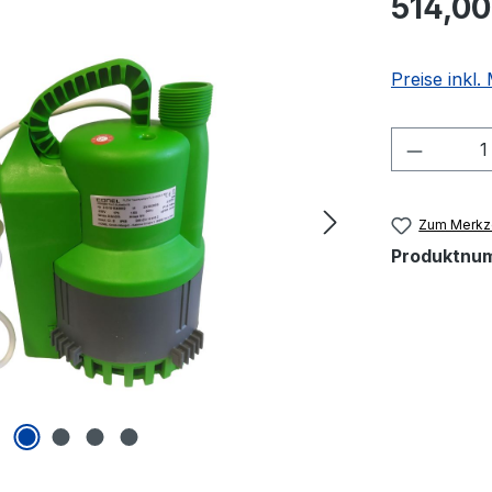
514,00
Preise inkl
Produkt
Zum Merkze
Produktnu