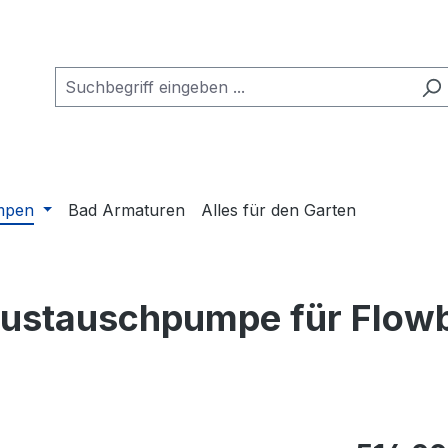
mpen
Bad Armaturen
Alles für den Garten
ustauschpumpe für Flow
Regulärer Pr