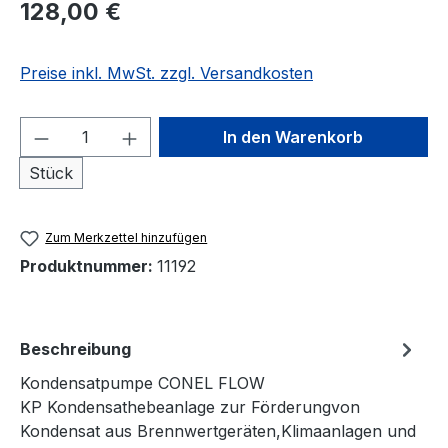
Regulärer Preis:
128,00 €
Preise inkl. MwSt. zzgl. Versandkosten
Produkt Anzahl: Gib den gewünschten We
In den Warenkorb
Stück
Zum Merkzettel hinzufügen
Produktnummer:
11192
Beschreibung
Kondensatpumpe CONEL FLOW
KP Kondensathebeanlage zur Förderungvon
Kondensat aus Brennwertgeräten,Klimaanlagen und