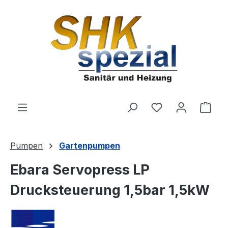
Zum Hauptinhalt springen
Du hast 0 Produ
Ware
Pumpen
Gartenpumpen
Ebara Servopress LP
Drucksteuerung 1,5bar 1,5kW