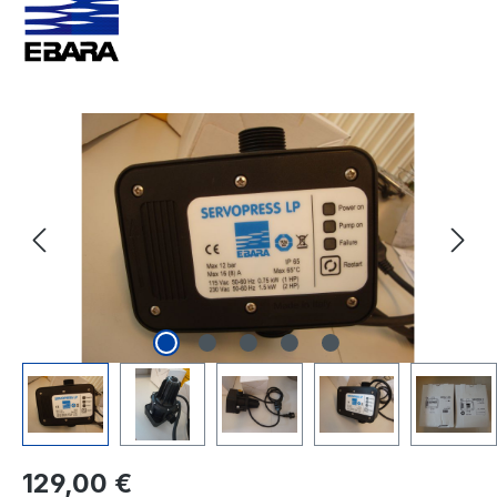
Bildergalerie überspringen
Regulärer Preis:
129,00 €