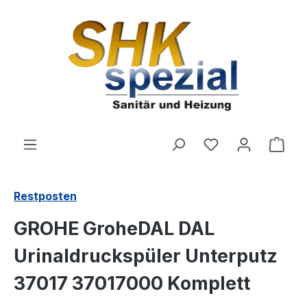
Zum Hauptinhalt springen
Du hast 0 Produ
Ware
Restposten
GROHE GroheDAL DAL
Urinaldruckspüler Unterputz
37017 37017000 Komplett