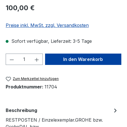
Regulärer Preis:
100,00 €
Preise inkl. MwSt. zzgl. Versandkosten
Sofort verfügbar, Lieferzeit: 3-5 Tage
Produkt Anzahl: Gib den gewünschten We
In den Warenkorb
Zum Merkzettel hinzufügen
Produktnummer:
11704
Beschreibung
RESTPOSTEN / Einzelexemplar.GROHE bzw.
GroheDAL bzw.