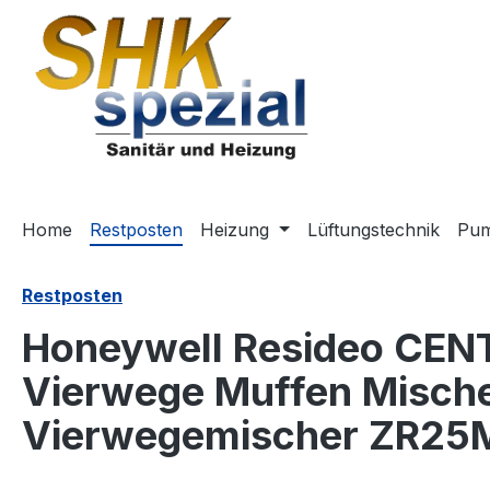
m Hauptinhalt springen
Zur Suche springen
Zur Hauptnavigation springen
Home
Restposten
Heizung
Lüftungstechnik
Pu
Restposten
Honeywell Resideo CEN
Vierwege Muffen Misch
Vierwegemischer ZR25