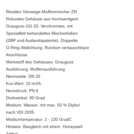
Resideo Vierwege-Muffenmischer ZR
Robustes Gehäuse aus hochwertigem
Grauguss GG 20. Verchromtes, mit
Spezialfett behandeltes Mischerküken
(DBP und Auslandspatente). Doppelte
O-Ring-Abdichtung. Rundum vertauschbare
Anschlüsse.
Werkstoff des Gehäuses: Grauguss
Ausführung: Muffenausführung
Nennweite: DN 25
Kvs-Wert: 10 m3/h
Nenndruck: PN 6
Drehwinkel: 90 Grad
Medium: Wasser, mit max. 50 % Glykol
nach VDI 2035
Mediumtemperatur: 2 - 130 GradC
Hinweis: Baugleich mit ehem. Honeywell
Artikel