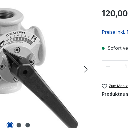
Regulärer Pr
120,00
Preise inkl
Sofort ver
Produkt
Zum Merkze
Produktnu