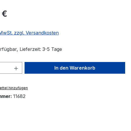
eis:
 €
. MwSt. zzgl. Versandkosten
fügbar, Lieferzeit: 3-5 Tage
 Anzahl: Gib den gewünschten Wert ein 
In den Warenkorb
ttel hinzufügen
mmer:
11682