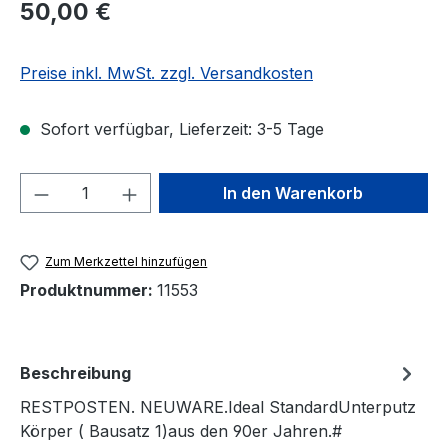
Regulärer Preis:
50,00 €
Preise inkl. MwSt. zzgl. Versandkosten
Sofort verfügbar, Lieferzeit: 3-5 Tage
Produkt Anzahl: Gib den gewünschten We
In den Warenkorb
Zum Merkzettel hinzufügen
Produktnummer:
11553
Beschreibung
RESTPOSTEN. NEUWARE.Ideal StandardUnterputz
Körper ( Bausatz 1)aus den 90er Jahren.#