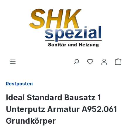
Zum Hauptinhalt springen
Du hast 0 Produ
Ware
Restposten
Ideal Standard Bausatz 1
Unterputz Armatur A952.061
Grundkörper