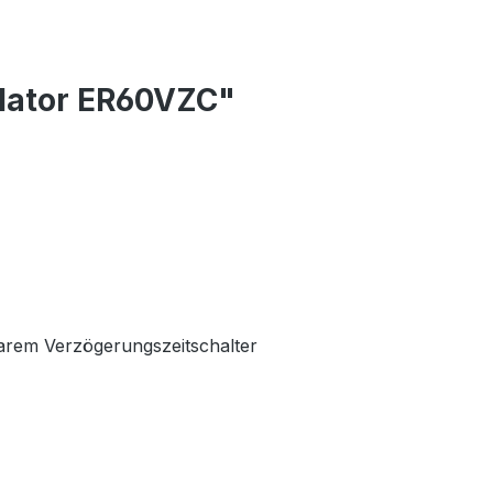
ilator ER60VZC"
barem Verzögerungszeitschalter