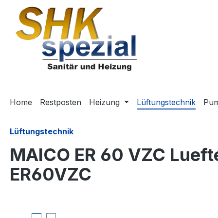
m Hauptinhalt springen
Zur Suche springen
Zur Hauptnavigation springen
Home
Restposten
Heizung
Lüftungstechnik
Pu
Lüftungstechnik
MAICO ER 60 VZC Luefter
ER60VZC