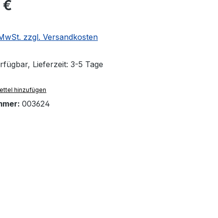
eis:
 €
. MwSt. zzgl. Versandkosten
fügbar, Lieferzeit: 3-5 Tage
ttel hinzufügen
mmer:
003624