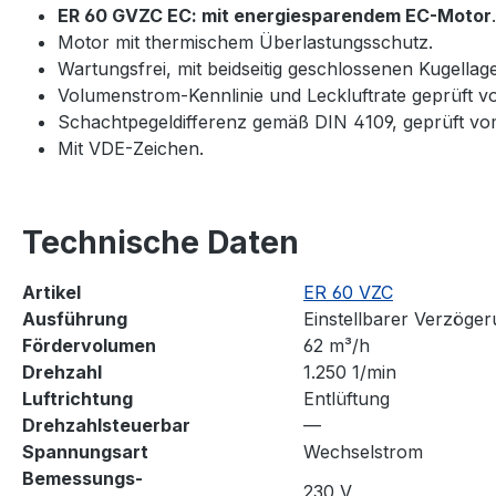
ER 60 GVZC EC: mit energiesparendem EC-Motor
.
Motor mit thermischem Überlastungsschutz.
Wartungsfrei, mit beidseitig geschlossenen Kugellag
Volumenstrom-Kennlinie und Leckluftrate geprüft 
Schachtpegeldifferenz gemäß DIN 4109, geprüft vo
Mit VDE-Zeichen.
Technische Daten
Artikel
ER 60 VZC
Ausführung
Einstellbarer Verzöger
Fördervolumen
62 m³/h
Drehzahl
1.250 1/min
Luftrichtung
Entlüftung
Drehzahlsteuerbar
—
Spannungsart
Wechselstrom
Bemessungs-
230 V