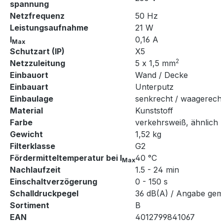
spannung
Netzfrequenz
50 Hz
Leistungsaufnahme
21 W
I
0,16 A
Max
Schutzart (IP)
X5
2
Netzzuleitung
5 x 1,5 mm
Einbauort
Wand / Decke
Einbauart
Unterputz
Einbaulage
senkrecht / waagerech
Material
Kunststoff
Farbe
verkehrsweiß, ähnlich
Gewicht
1,52 kg
Filterklasse
G2
Fördermitteltemperatur bei I
40 °C
Max
Nachlaufzeit
1.5 - 24 min
Einschaltverzögerung
0 - 150 s
Schalldruckpegel
36 dB(A) / Angabe gem
Sortiment
B
EAN
4012799841067