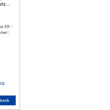
utz
ER UPG
e ER -
mmer:
e mit
zur
/100..
entes
o-E
zgl.
ibung
ng
, WCs
nkorb
üchen.