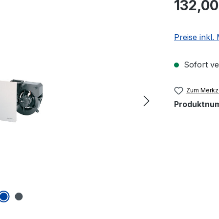
Regulärer Pr
132,00
Preise inkl
Sofort ver
Zum Merkze
Produktnu