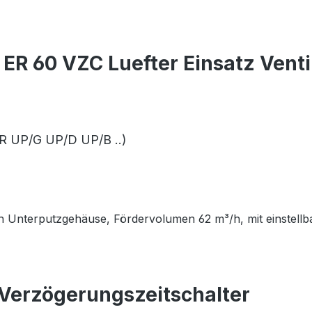
ER 60 VZC Luefter Einsatz Vent
ER UP/G UP/D UP/B ..)
 in Unterputzgehäuse, Fördervolumen 62 m³/h, mit einstell
 Verzögerungszeitschalter