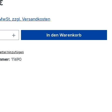
eis:
€
. MwSt. zzgl. Versandkosten
 Anzahl: Gib den gewünschten Wert ein 
In den Warenkorb
ttel hinzufügen
mmer:
11690