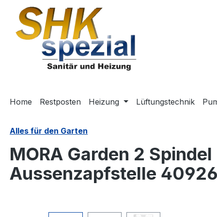
m Hauptinhalt springen
Zur Suche springen
Zur Hauptnavigation springen
Home
Restposten
Heizung
Lüftungstechnik
Pu
Alles für den Garten
MORA Garden 2 Spindel
Aussenzapfstelle 4092