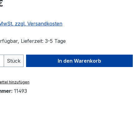
eis:
€
. MwSt. zzgl. Versandkosten
fügbar, Lieferzeit: 3-5 Tage
 Anzahl: Gib den gewünschten Wert ein 
Stück
In den Warenkorb
ttel hinzufügen
mmer:
11493