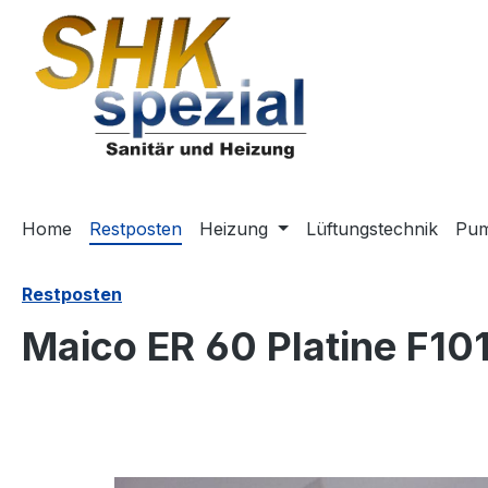
m Hauptinhalt springen
Zur Suche springen
Zur Hauptnavigation springen
Home
Restposten
Heizung
Lüftungstechnik
Pu
Restposten
Maico ER 60 Platine F101