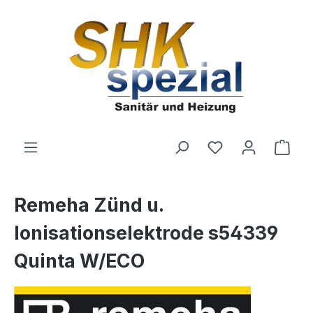
Zum Hauptinhalt springen
Du hast 0 Produ
Ware
Remeha Zünd u.
Ionisationselektrode s54339
Quinta W/ECO