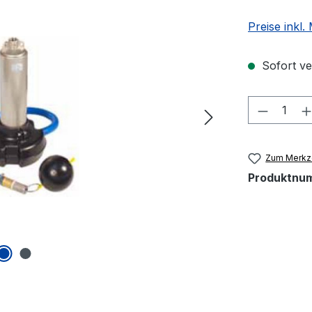
Preise inkl
Sofort ver
Produkt
Zum Merkze
Produktnu