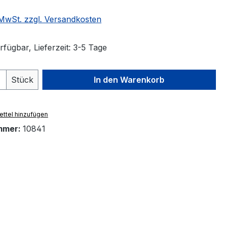
. MwSt. zzgl. Versandkosten
fügbar, Lieferzeit: 3-5 Tage
 Anzahl: Gib den gewünschten Wert ein 
Stück
In den Warenkorb
ttel hinzufügen
mmer:
10841