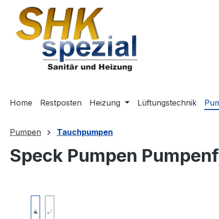
m Hauptinhalt springen
Zur Suche springen
Zur Hauptnavigation springen
Home
Restposten
Heizung
Lüftungstechnik
Pu
Pumpen
Tauchpumpen
Speck Pumpen Pumpenf
Bildergalerie überspringen