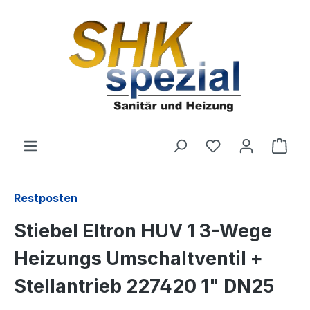
Zum Hauptinhalt springen
Du hast 0 Produ
Ware
Restposten
Stiebel Eltron HUV 1 3-Wege
Heizungs Umschaltventil +
Stellantrieb 227420 1" DN25