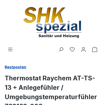
Zum Hauptinhalt springen
Du hast 0 Produ
Ware
Restposten
Thermostat Raychem AT-TS-
13 + Anlegefühler /
Umgebungstemperaturfühler