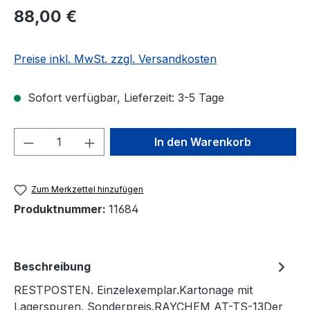
Regulärer Preis:
88,00 €
Preise inkl. MwSt. zzgl. Versandkosten
Sofort verfügbar, Lieferzeit: 3-5 Tage
Produkt Anzahl: Gib den gewünschten We
In den Warenkorb
Zum Merkzettel hinzufügen
Produktnummer:
11684
Beschreibung
RESTPOSTEN. Einzelexemplar.Kartonage mit
Lagerspuren. Sonderpreis.RAYCHEM AT-TS-13Der