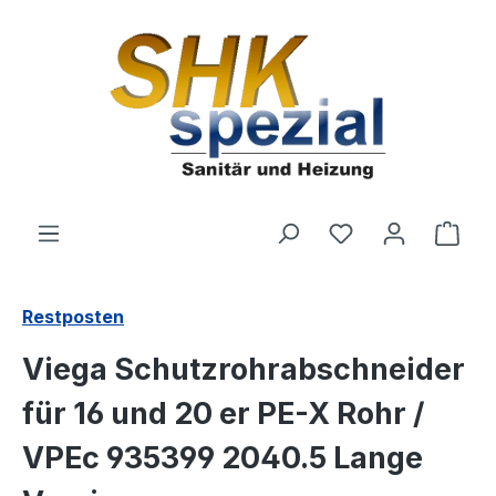
Zum Hauptinhalt springen
Du hast 0 Produ
Ware
Restposten
Viega Schutzrohrabschneider
für 16 und 20 er PE-X Rohr /
VPEc 935399 2040.5 Lange