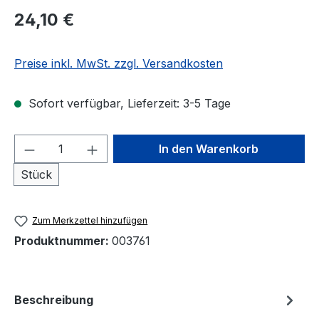
Regulärer Preis:
24,10 €
Preise inkl. MwSt. zzgl. Versandkosten
Sofort verfügbar, Lieferzeit: 3-5 Tage
Produkt Anzahl: Gib den gewünschten We
In den Warenkorb
Stück
Zum Merkzettel hinzufügen
Produktnummer:
003761
Beschreibung