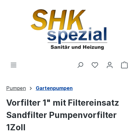
Zum Hauptinhalt springen
Du hast 0 Produ
Ware
Pumpen
Gartenpumpen
Vorfilter 1" mit Filtereinsatz
Sandfilter Pumpenvorfilter
1Zoll