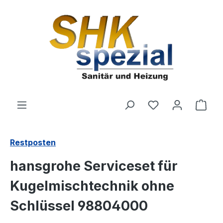
Zum Hauptinhalt springen
Du hast 0 Produ
Ware
Restposten
hansgrohe Serviceset für
Kugelmischtechnik ohne
Schlüssel 98804000