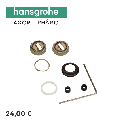
Bildergalerie überspringen
Regulärer Preis:
24,00 €