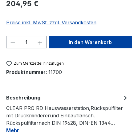
Regulärer Preis:
204,95 €
Preise inkl. MwSt. zzgl. Versandkosten
Produkt Anzahl: Gib den gewünschten We
In den Warenkorb
Zum Merkzettel hinzufügen
Produktnummer:
11700
Beschreibung
CLEAR PRO RD Hauswasserstation,Rückspülfilter
mit Druckmindererund Einbauflansch.
Rückspülfilternach DIN 19628, DIN-EN 1344…
Mehr