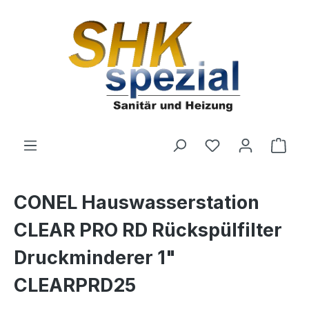
Zum Hauptinhalt springen
Du hast 0 Produ
Ware
CONEL Hauswasserstation
CLEAR PRO RD Rückspülfilter
Druckminderer 1"
CLEARPRD25